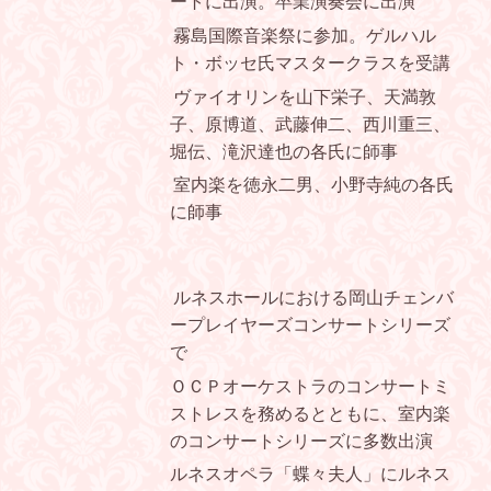
ートに出演。卒業演奏会に出演
霧島国際音楽祭に参加。ゲルハル
ト・ボッセ氏マスタークラスを受講
ヴァイオリンを山下栄子、天満敦
子、原博道、
武藤伸二、西川重三、
堀伝、滝沢達也の各氏に師事
室内楽を徳永二男、小野寺純の各氏
に師事
ルネスホールにおける岡山チェンバ
ープレイヤーズコンサートシリーズ
で
ＯＣＰオーケストラのコンサートミ
ストレスを務めるとともに、
室内楽
のコンサートシリーズに多数出演
ルネスオペラ「蝶々夫人」にルネス