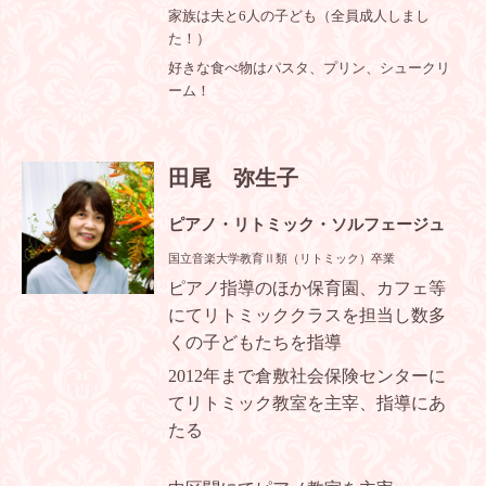
家族は夫と6人の子ども（全員成人しまし
た！）
好きな食べ物はパスタ、プリン、シュークリ
ーム！
田尾 弥生子
ピアノ・リトミック・ソルフェージュ
国立音楽大学教育Ⅱ類（リトミック）卒業
ピアノ指導のほか保育園、カフェ等
にてリトミッククラスを担当し
数多
くの子どもたちを指導
2012
年まで倉敷社会保険センターに
てリトミック教室を主宰、指導にあ
たる