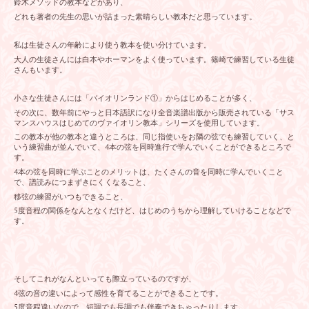
鈴木メソッドの教本などがあり、
どれも著者の先生の思いが詰まった素晴らしい教本だと思っています。
私は生徒さんの年齢により使う教本を使い分けています。
大人の生徒さんには白本やホーマンをよく使っています。篠崎で練習している生徒
さんもいます。
小さな生徒さんには「バイオリンランド①」からはじめることが多く、
その次に、数年前にやっと日本語訳になり全音楽譜出版から販売されている「サス
マンスハウスはじめてのヴァイオリン教本」シリーズを使用しています。
この教本が他の教本と違うところは、同じ指使いをお隣の弦でも練習していく、と
いう練習曲が並んでいて、4本の弦を同時進行で学んでいくことができるところで
す。
4本の弦を同時に学ぶことのメリットは、たくさんの音を同時に学んでいくこと
で、譜読みにつまずきにくくなること、
移弦の練習がいつもできること、
5度音程の関係をなんとなくだけど、はじめのうちから理解していけることなどで
す。
そしてこれがなんといっても際立っているのですが、
4弦の音の違いによって感性を育てることができることです。
5度音程違いなので、短調でも長調でも伴奏できちゃったりします。