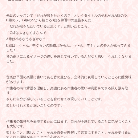
先日のレッスンで「だれが窓をたたくの？」というタイトルのそれぞれA線のラ、
D線のレ、G線のソから始まる3曲を練習中の生徒さんに、
「だれが窓をたたいていると思う？」と聞いたところ、
「G線は大きなくまさんで、
A線は小さなうさぎかな？
D線は、う～ん、中ぐらいの動物だからね、う〜ん、羊！」との答えが返ってきま
した！
音の高さによるイメージの違いを感じて弾いているんだなと思い、うれしくなりま
した。
音楽は平面の楽譜に書いてある音の並びを、立体的に表現していくところに醍醐味
があります。
作曲者の時代背景を理解し、楽譜にある作曲者の思いや意図をできる限り汲み取
り、
さらに自分が感じていることを合わせて表現していくことです。
楽しいけれど奥が深いことなのです。
作曲者の気持ちを表現するためにはまず、自分が今感じていることに気がつくこと
も大切です。
楽しいこと、悲しいこと、それを自分が理解して言葉にすること。それを受け止め
てくれる環境があることで安心すること。