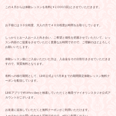
この４月からは体験レッスンを有料(￥2.000/1回)とさせていただきます。
お子様には３０分程度、大人の方で４０分程度お時間をお取りしています。
しっかりとお一人お一人と向き合い、ご希望と個性を把握させていただいて、レッ
スン内容のご提案をさせていただく貴重なお時間ですので、ご理解のほどよろしく
お願いいたします。
体験レッスン後にご入会いただいた方は、入会金をその分割引きさせていただきま
すので、実質無料となります。
有料への移行期間として、LINE公式より5月末までの期間限定体験レッスン無料ク
ーポンを配信しています。
LINEアプリで@149ecdmyと検索していただくと梅里ヴァイオリンスタジオ公式ア
カウントがございます。
お友達に追加していただくと無料クーポンがご利用いただけます。
トークからのお問い合わせも可能ですので、ぜひご利用ください。