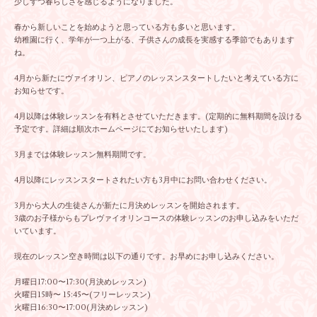
少しずつ春らしさを感じるようになりました。
春から新しいことを始めようと思っている方も多いと思います。
幼稚園に行く、学年が一つ上がる、子供さんの成長を実感する季節でもあります
ね。
4月から新たにヴァイオリン、ピアノのレッスンスタートしたいと考えている方に
お知らせです。
4月以降は体験レッスンを有料とさせていただきます。(定期的に無料期間を設ける
予定です。詳細は順次ホームページにてお知らせいたします)
3月までは体験レッスン無料期間です。
4月以降にレッスンスタートされたい方も3月中にお問い合わせください。
3月から大人の生徒さんが新たに月決めレッスンを開始されます。
3歳のお子様からもプレヴァイオリンコースの体験レッスンのお申し込みをいただ
いています。
現在のレッスン空き時間は以下の通りです。お早めにお申し込みください。
月曜日17:00〜17:30(月決めレッスン)
火曜日15時〜 15:45〜(フリーレッスン)
火曜日16:30〜17:00(月決めレッスン)