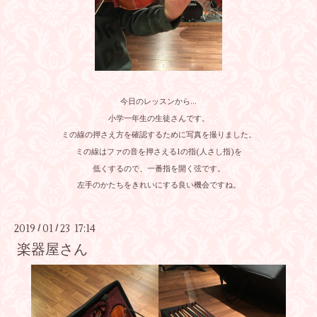
今日のレッスンから…
小学一年生の生徒さんです。
ミの線の押さえ方を確認するために写真を撮りました。
ミの線はファの音を押さえる1の指(人さし指)を
低くするので、一番指を開く弦です。
左手のかたちをきれいにする良い機会ですね。
2019
01
23 17:14
/
/
楽器屋さん