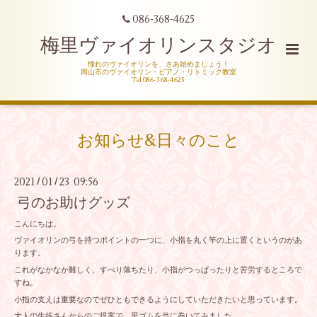
086-368-4625
梅里ヴァイオリンスタジオ
憧れのヴァイオリンを、さあ始めましょう！
岡山市のヴァイオリン・ピアノ・リトミック教室
Tel 086-368-4625
お知らせ&日々のこと
2021
01
23 09:56
/
/
弓のお助けグッズ
こんにちは。
ヴァイオリンの弓を持つポイントの一つに、小指を丸く竿の上に置くというのがあ
ります。
これがなかなか難しく、すべり落ちたり、小指がつっぱったりと苦労するところで
すね。
小指の支えは重要なのでぜひともできるようにしていただきたいと思っています。
大人の生徒さんからのご提案で、平ゴムを弓に巻いてみました。