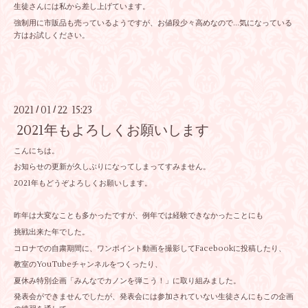
生徒さんには私から差し上げています。
強制用に市販品も売っているようですが、お値段少々高めなので…気になっている
方はお試しください。
2021
01
22 15:23
/
/
2021年もよろしくお願いします
こんにちは。
お知らせの更新が久しぶりになってしまってすみません。
2021年もどうぞよろしくお願いします。
昨年は大変なことも多かったですが、例年では経験できなかったことにも
挑戦出来た年でした。
コロナでの自粛期間に、ワンポイント動画を撮影してFacebookに投稿したり、
教室のYouTubeチャンネルをつくったり、
夏休み特別企画「みんなでカノンを弾こう！」に取り組みました。
発表会ができませんでしたが、発表会には参加されていない生徒さんにもこの企画