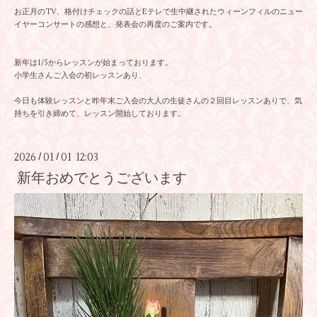
お正月のTV、格付けチェックの話とEテレで生中継されたウィーンフィルのニュー
イヤーコンサートの感想と、発表会の再度のご案内です。
新年は1/5からレッスンが始まっております。
小学生さんご入会の初レッスンあり、
今日も体験レッスンと昨年末ご入会の大人の生徒さんの２回目レッスンありで、気
持ちを引き締めて、レッスン開始しております。
2026
01
01 12:03
/
/
新年おめでとうございます