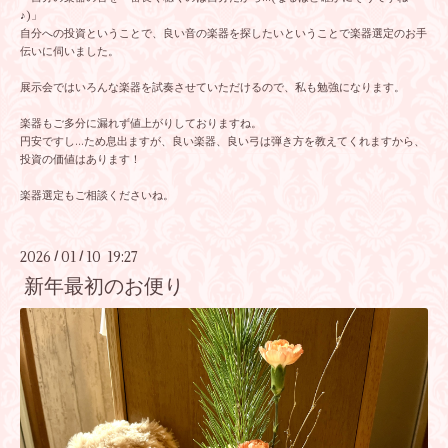
♪)」
自分への投資ということで、良い音の楽器を探したいということで楽器選定のお手
伝いに伺いました。
展示会ではいろんな楽器を試奏させていただけるので、私も勉強になります。
楽器もご多分に漏れず値上がりしておりますね。
円安ですし…ため息出ますが、良い楽器、良い弓は弾き方を教えてくれますから、
投資の価値はあります！
楽器選定もご相談くださいね。
2026
01
10 19:27
/
/
新年最初のお便り