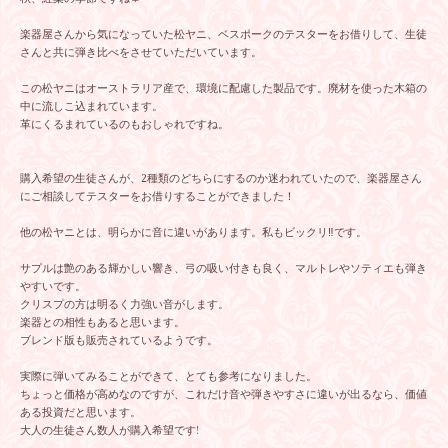
楽器屋さんから気になっていた松ヤニ、ベスポークのテスターをお借りして、生徒
さんと共に弾き比べをさせていただいています。
この松ヤニはオーストラリア産で、環境に配慮した製品です。廃材を使った木箱の
中に流しこ込まれています。
革にくるまれているのもおしゃれですね。
購入希望の生徒さんが、2種類のどちらにするのか迷われていたので、楽器屋さん
にご相談してテスターをお借りすることができました！
他の松ヤニとは、明らかに音に違いがあります。私もビックリ‼️です。
サプルは艶のある輝かしい響き、弓の吸い付きも良く、マルトレやソティエも弾き
やすいです。
クリスプの方は明るく力強い音がします。
楽器との相性もあると思います。
ブレンド版も販売されているようです。
実際に弾いてみることができて、とても参考になりました。
ちょっと価格が高めなのですが、これだけ音や弾きやすさに違いが出るなら、価値
ある投資だと思います。
大人の生徒さん数人が購入希望です!