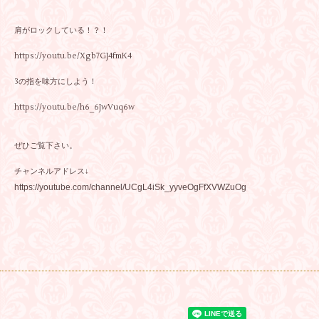
肩がロックしている！？！
https://youtu.be/Xgb7GJ4fmK4
3の指を味方にしよう！
https://youtu.be/h6_6JwVuq6w
ぜひご覧下さい。
チャンネルアドレス↓
https://youtube.com/channel/UCgL4iSk_yyveOgFfXVWZuOg