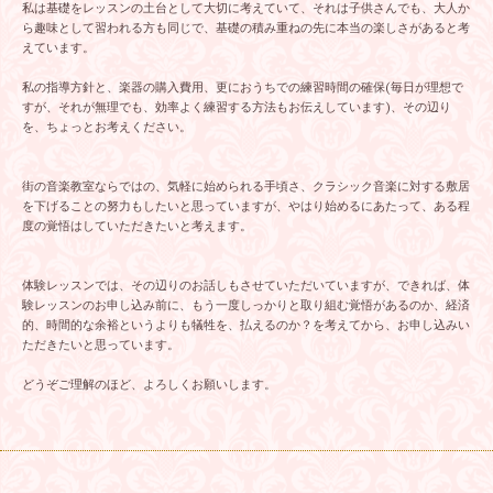
私は基礎をレッスンの土台として大切に考えていて、それは子供さんでも、大人か
ら趣味として習われる方も同じで、基礎の積み重ねの先に本当の楽しさがあると考
えています。
私の指導方針と、楽器の購入費用、更におうちでの練習時間の確保(毎日が理想で
すが、それが無理でも、効率よく練習する方法もお伝えしています)、その辺り
を、ちょっとお考えください。
街の音楽教室ならではの、気軽に始められる手頃さ、クラシック音楽に対する敷居
を下げることの努力もしたいと思っていますが、やはり始めるにあたって、ある程
度の覚悟はしていただきたいと考えます。
体験レッスンでは、その辺りのお話しもさせていただいていますが、できれば、体
験レッスンのお申し込み前に、もう一度しっかりと取り組む覚悟があるのか、経済
的、時間的な余裕というよりも犠牲を、払えるのか？を考えてから、お申し込みい
ただきたいと思っています。
どうぞご理解のほど、よろしくお願いします。