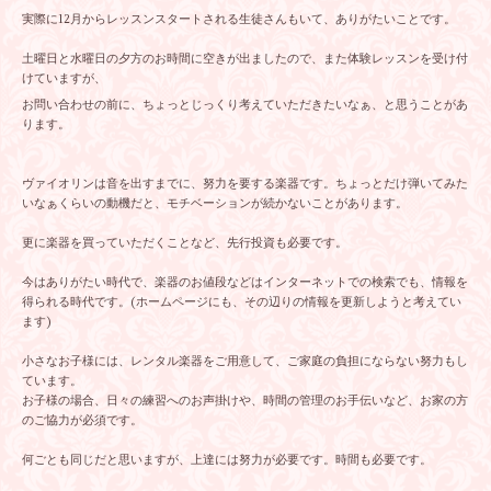
実際に12月からレッスンスタートされる生徒さんもいて、ありがたいことです。
土曜日と水曜日の夕方のお時間に空きが出ましたので、また体験レッスンを受け付
けていますが、
お問い合わせの前に、ちょっとじっくり考えていただきたいなぁ、と思うことがあ
ります。
ヴァイオリンは音を出すまでに、努力を要する楽器です。ちょっとだけ弾いてみた
いなぁくらいの動機だと、モチベーションが続かないことがあります。
更に楽器を買っていただくことなど、先行投資も必要です。
今はありがたい時代で、楽器のお値段などはインターネットでの検索でも、情報を
得られる時代です。(ホームページにも、その辺りの情報を更新しようと考えてい
ます)
小さなお子様には、レンタル楽器をご用意して、ご家庭の負担にならない努力もし
ています。
お子様の場合、日々の練習へのお声掛けや、時間の管理のお手伝いなど、お家の方
のご協力が必須です。
何ごとも同じだと思いますが、上達には努力が必要です。時間も必要です。