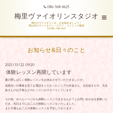
086-368-4625
梅里ヴァイオリンスタジオ
憧れのヴァイオリンを、さあ始めましょう！
岡山市のヴァイオリン・ピアノ・リトミック教室
Tel 086-368-4625
お知らせ&日々のこと
2021
11
22 09:20
/
/
体験レッスン再開しています
夏の間しばらく体験レッスンをお休みさせていただきましたが、
道路沿いの看板を見てお電話をくださったシニアの生徒さん、元生徒さんや、元生
徒さんのお子様などのレッスンがスタートしています。
その他、ホームページから体験レッスンできませんか？とお問い合わせを多数いた
だき、先日までにお二人の体験レッスンをいたしました。
また今週もお二人の体験レッスンを予定しております。