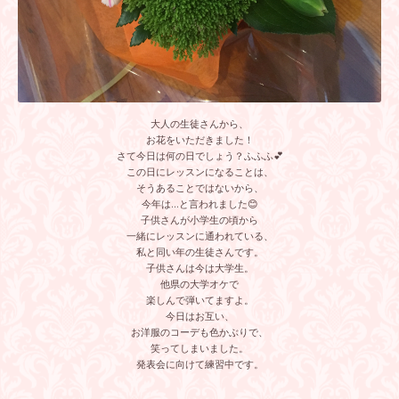
大人の生徒さんから、
お花をいただきました！
さて今日は何の日でしょう？ふふふ💕
この日にレッスンになることは、
そうあることではないから、
今年は…と言われました😊
子供さんが小学生の頃から
一緒にレッスンに通われている、
私と同い年の生徒さんです。
子供さんは今は大学生。
他県の大学オケで
楽しんで弾いてますよ。
今日はお互い、
お洋服のコーデも色かぶりで、
笑ってしまいました。
発表会に向けて練習中です。