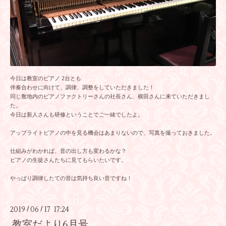
今日は教室のピアノ 2台とも
伴奏合わせに向けて、調律、調整をしていただきました！
同じ敷地内のピアノファクトリーさんの社長さん、横田さんに来ていただきまし
た。
今日は新人さんも研修ということでご一緒でしたよ。
アップライトピアノの中を見る機会はあまりないので、写真を撮っておきました。
仕組みがわかれば、音の出し方も変わるかな？
ピアノの生徒さんたちに見てもらいたいです。
やっぱり調律したての音は気持ち良い音ですね！
2019
06
17 17:24
/
/
教室だより6月号