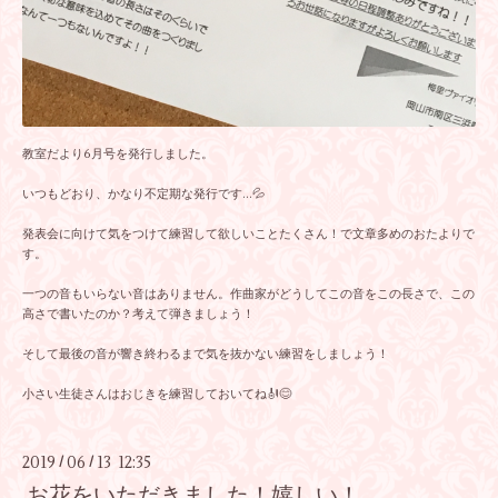
教室だより6月号を発行しました。
いつもどおり、かなり不定期な発行です…💦
発表会に向けて気をつけて練習して欲しいことたくさん！で文章多めのおたよりで
す。
一つの音もいらない音はありません。作曲家がどうしてこの音をこの長さで、この
高さで書いたのか？考えて弾きましょう！
そして最後の音が響き終わるまで気を抜かない練習をしましょう！
小さい生徒さんはおじきを練習しておいてね🎻😊
2019
06
13 12:35
/
/
お花をいただきました！嬉しい！